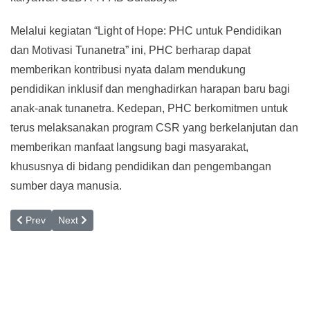
Melalui kegiatan “Light of Hope: PHC untuk Pendidikan
dan Motivasi Tunanetra” ini, PHC berharap dapat
memberikan kontribusi nyata dalam mendukung
pendidikan inklusif dan menghadirkan harapan baru bagi
anak-anak tunanetra. Kedepan, PHC berkomitmen untuk
terus melaksanakan program CSR yang berkelanjutan dan
memberikan manfaat langsung bagi masyarakat,
khususnya di bidang pendidikan dan pengembangan
sumber daya manusia.
Previous article: Hari Ibu : Menghargai Peran, Menjaga Kesehatan
Next article: Perkuat Kolaborasi dan Mutu Layanan, RS
Prev
Next