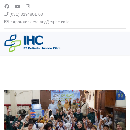
(031) 3294801-03
corporate.secretary@rsphc.co.id