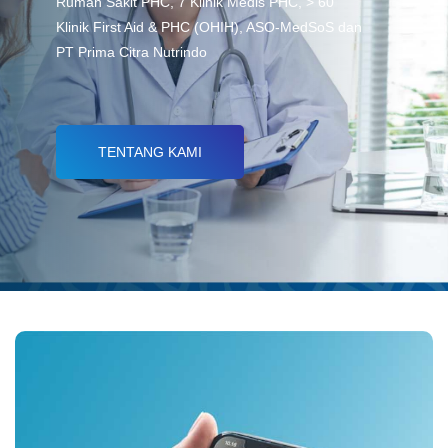
Rumah Sakit PHC, 7 Klinik Medis PHC, > 60
Klinik First Aid & PHC (OHIH), ASO-MedSoS dan
PT Prima Citra Nutrindo
TENTANG KAMI