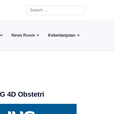
Search
Type 2 or more characters for results.
News Room
Keberlanjutan
G 4D Obstetri