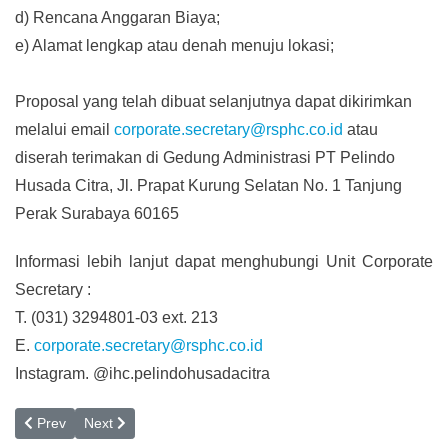
d) Rencana Anggaran Biaya;
e) Alamat lengkap atau denah menuju lokasi;
Proposal yang telah dibuat selanjutnya dapat dikirimkan
melalui email
corporate.secretary@rsphc.co.id
atau
diserah terimakan di Gedung Administrasi PT Pelindo
Husada Citra, Jl. Prapat Kurung Selatan No. 1 Tanjung
Perak Surabaya 60165
Informasi lebih lanjut dapat menghubungi Unit Corporate
Secretary :
T. (031) 3294801-03 ext. 213
E.
corporate.secretary@rsphc.co.id
Instagram. @ihc.pelindohusadacitra
Previous article: Piagam Internal Audit
Next article: Dewan Komisaris PT PHC
Prev
Next