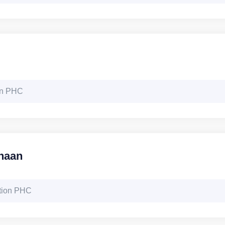
on PHC
haan
ation PHC