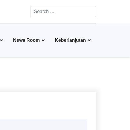
Search
Type 2 or more characters for results.
News Room
Keberlanjutan